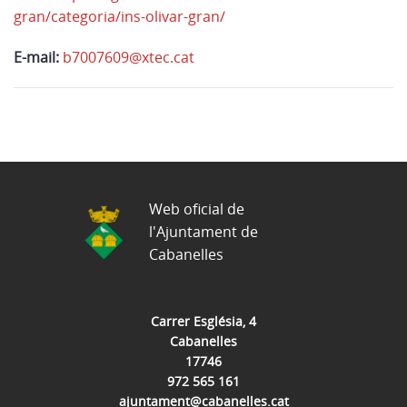
gran/categoria/ins-olivar-gran/
E-mail:
b7007609@xtec.cat
Web oficial de
l'Ajuntament de
Cabanelles
Carrer Església, 4
Cabanelles
17746
972 565 161
ajuntament@cabanelles.cat