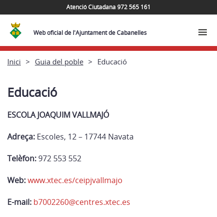
Atenció Ciutadana 972 565 161
Web oficial de l'Ajuntament de Cabanelles
Inici
Guia del poble
Educació
Educació
ESCOLA JOAQUIM VALLMAJÓ
Adreça:
Escoles, 12 – 17744 Navata
Telèfon:
972 553 552
Web:
www.xtec.es/ceipjvallmajo
E-mail:
b7002260@centres.xtec.es