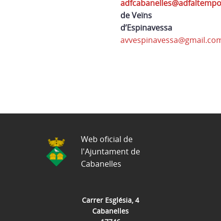
adfcabanelles@adfaltempo
de Veïns
d’Espinavessa
avvespinavessa@gmail.co
Web oficial de
l'Ajuntament de
Cabanelles
Carrer Església, 4
Cabanelles