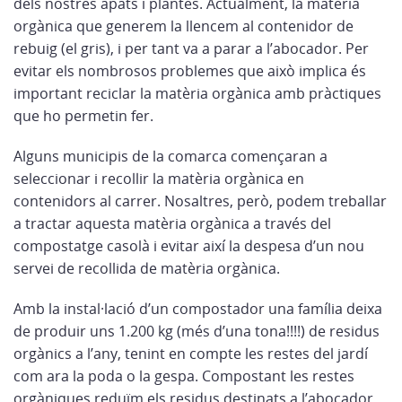
dels nostres àpats i plantes. Actualment, la matèria
orgànica que generem la llencem al contenidor de
rebuig (el gris), i per tant va a parar a l’abocador. Per
evitar els nombrosos problemes que això implica és
important reciclar la matèria orgànica amb pràctiques
que ho permetin fer.
Alguns municipis de la comarca començaran a
seleccionar i recollir la matèria orgànica en
contenidors al carrer. Nosaltres, però, podem treballar
a tractar aquesta matèria orgànica a través del
compostatge casolà i evitar així la despesa d’un nou
servei de recollida de matèria orgànica.
Amb la instal·lació d’un compostador una família deixa
de produir uns 1.200 kg (més d’una tona!!!!) de residus
orgànics a l’any, tenint en compte les restes del jardí
com ara la poda o la gespa. Compostant les restes
orgàniques reduïm els residus destinats a l’abocador,