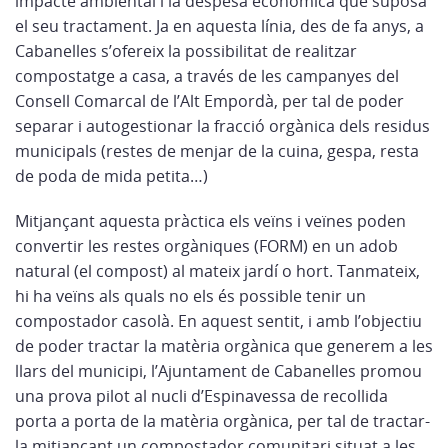
impacte ambiental i la despesa econòmica que suposa
el seu tractament. Ja en aquesta línia, des de fa anys, a
Cabanelles s’ofereix la possibilitat de realitzar
compostatge a casa, a través de les campanyes del
Consell Comarcal de l’Alt Empordà, per tal de poder
separar i autogestionar la fracció orgànica dels residus
municipals (restes de menjar de la cuina, gespa, resta
de poda de mida petita…)
Mitjançant aquesta pràctica els veïns i veïnes poden
convertir les restes orgàniques (FORM) en un adob
natural (el compost) al mateix jardí o hort. Tanmateix,
hi ha veïns als quals no els és possible tenir un
compostador casolà. En aquest sentit, i amb l’objectiu
de poder tractar la matèria orgànica que generem a les
llars del municipi, l’Ajuntament de Cabanelles promou
una prova pilot al nucli d’Espinavessa de recollida
porta a porta de la matèria orgànica, per tal de tractar-
la mitjançant un compostador comunitari situat a les