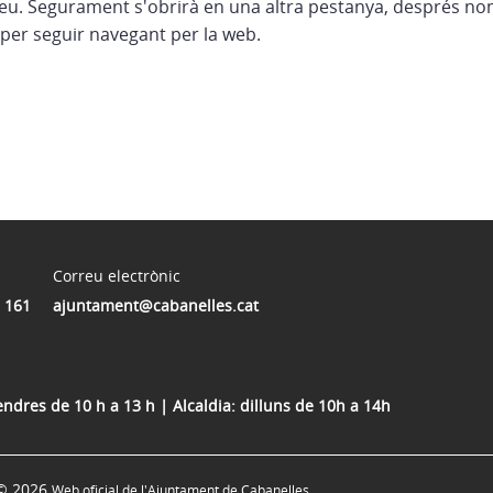
eu. Segurament s'obrirà en una altra pestanya, després no
per seguir navegant per la web.
Correu electrònic
 161
ajuntament@cabanelles.cat
vendres de 10 h a 13 h | Alcaldia: dilluns de 10h a 14h
© 2026
Web oficial de l'Ajuntament de Cabanelles