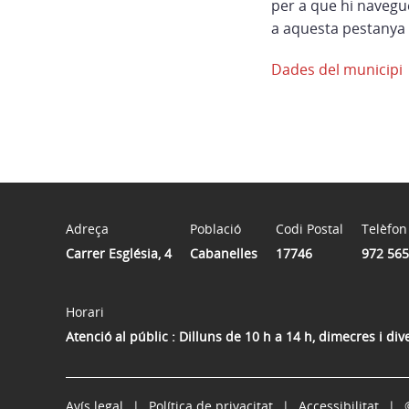
per a que hi navegu
a aquesta pestanya 
Dades del municipi
Adreça
Població
Codi Postal
Telèfon
Carrer Església, 4
Cabanelles
17746
972 565
Horari
Atenció al públic : Dilluns de 10 h a 14 h, dimecres i di
Avís legal
Política de privacitat
Accessibilitat